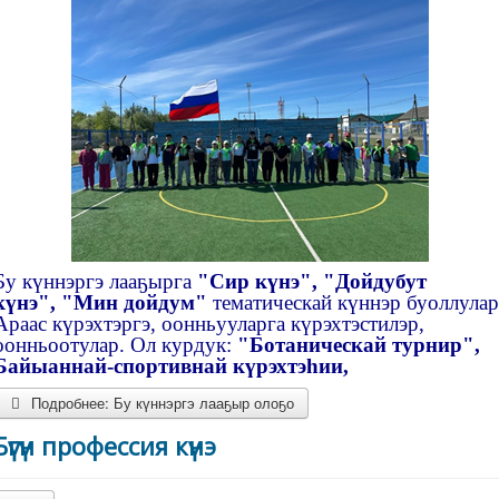
Бу күннэргэ лааҕырга
"Сир күнэ", "Дойдубут
күнэ", "Мин дойдум"
тематическай күннэр буоллулар
Араас күрэхтэргэ, оонньууларга күрэхтэстилэр,
оонньоотулар. Ол курдук:
"Ботаническай турнир",
Байыаннай-спортивнай күрэхтэһии,
Подробнее: Бу күннэргэ лааҕыр олоҕо
Бүгүн профессия күнэ