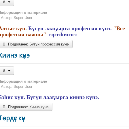
Информация о материале
Автор:
Super User
Алтыс күн.
Бүгүн лааҕырга профессия күнэ.
"Все
профессии важны"
тэрээһиҥҥэ
Подробнее: Бүгүн профессия күнэ
Киинэ күнэ
Информация о материале
Автор:
Super User
Бэһис күн. Бүгүн лааҕырга киинэ күнэ.
Подробнее: Киинэ күнэ
Төрдүс күн