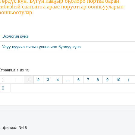
Төрдүс күн. Бүгүн лааҕыр оҕолоро портка баран
сибиэһэй салгыҥҥа араас норуоттар оонньууларын
оонньоотулар.
Экология күнэ
Улуу нуучча тылын уонна чөл буолуу күнэ
Страница 1 из 13
1
2
3
4
...
6
7
8
9
10
а - филиал №18