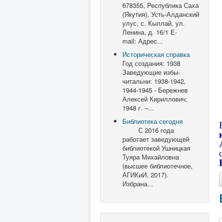
678355, Республика Саха
(Якутия), Усть-Алданский
улус, с. Кыллай, ул.
Ленина, д. 16/1 E-
mail: Адрес...
Историческая справка
Год создания: 1938
Заведующие избы-
читальни: 1938-1942,
1944-1945 - Бережнев
Алексей Кириллович;
1948 г. –...
Библиотека сегодня
С 2016 года
работает заведующей
библиотекой Ушницкая
Туяра Михайловна
(высшее библиотечное,
АГИКиИ, 2017).
Избрана...