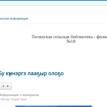
ческая информация
Тюляхская сельская библиотека - фили
№18
Бу күннэргэ лааҕыр олоҕо
Информация о материале
Автор:
Super User