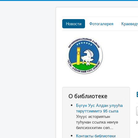
Новости
Фотогалерея
Краевед
О библиотеке
Бүгүн Уус Алдан улууһа
төрүттэммитэ 95 сыла
Улуус историятын
туһунан ссылка нөҥүө
билсиэххитин сөп...
Контакты библиотеки