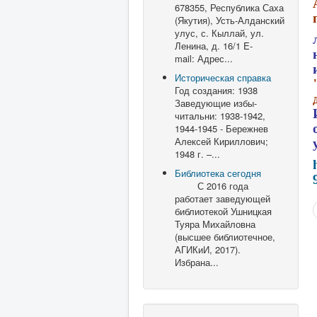
678355, Республика Саха
(Якутия), Усть-Алданский
улус, с. Кыллай, ул.
Ленина, д. 16/1 E-
mail: Адрес...
Историческая справка
Год создания: 1938
Заведующие избы-
читальни: 1938-1942,
1944-1945 - Бережнев
Алексей Кириллович;
1948 г. –...
Библиотека сегодня
С 2016 года
работает заведующей
библиотекой Ушницкая
Туяра Михайловна
(высшее библиотечное,
АГИКиИ, 2017).
Избрана...