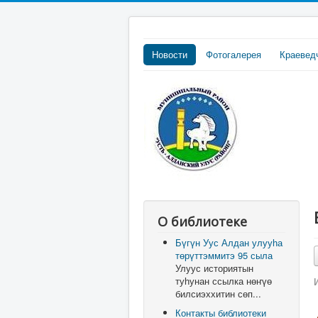
Новости
Фотогалерея
Краевед
О библиотеке
Бүгүн Уус Алдан улууһа
төрүттэммитэ 95 сыла
Улуус историятын
туһунан ссылка нөҥүө
билсиэххитин сөп...
Контакты библиотеки