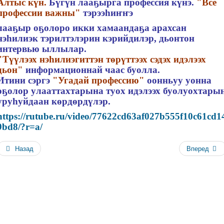
Алтыс күн.
Бүгүн лааҕырга профессия күнэ.
"Все
профессии важны"
тэрээһиҥҥэ
лааҕыр оҕолоро икки хамаандаҕа арахсан
нэһилиэк тэрилтэлэрин кэрийдилэр, дьонтон
интервью ыллылар.
"Түүлээх нэһилиэгиттэн төрүттээх сэдэх идэлээх
дьон"
информационнай чаас буолла.
Итини сэргэ
"Угадай профессию"
оонньуу уонна
оҕолор улааттахтарына туох идэлээх буолуохтары
уруһуйдаан көрдөрдүлэр.
https://rutube.ru/video/77622cd63af027b555f10c61cd1
9bd8/?r=a/
Назад
Вперед