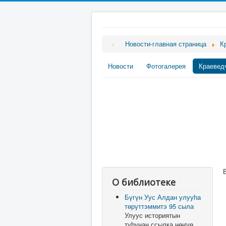
Новости-главная страница
К
Новости
Фотогалерея
Краевед
О библиотеке
Бүгүн Уус Алдан улууһа
төрүттэммитэ 95 сыла
Улуус историятын
туһунан ссылка нөҥүө