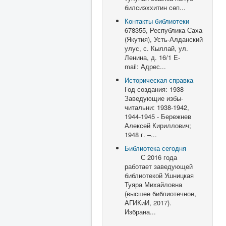
билсиэххитин сөп...
Контакты библиотеки
678355, Республика Саха
(Якутия), Усть-Алданский
улус, с. Кыллай, ул.
Ленина, д. 16/1 E-
mail: Адрес...
Историческая справка
Год создания: 1938
Заведующие избы-
читальни: 1938-1942,
1944-1945 - Бережнев
Алексей Кириллович;
1948 г. –...
Библиотека сегодня
С 2016 года
работает заведующей
библиотекой Ушницкая
Туяра Михайловна
(высшее библиотечное,
АГИКиИ, 2017).
Избрана...